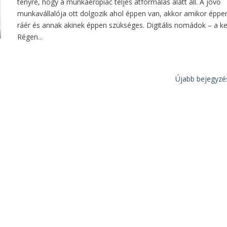
tényre, hogy a munkaerőpiac teljes átformálás alatt áll. A jövő
munkavállalója ott dolgozik ahol éppen van, akkor amikor éppe
ráér és annak akinek éppen szükséges. Digitális nomádok – a k
Régen...
Újabb bejegyzé