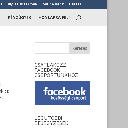
ka
digitális termék
online bank
utazás
S
PÉNZÜGYEK
HONLAPRA FEL!
CSATLAKOZZ
FACEBOOK
CSOPORTUNKHOZ
ék
nk az
ek
.
LEGUTÓBBI
BEJEGYZÉSEK