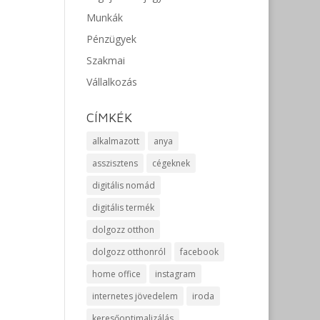
Munkák
Pénzügyek
Szakmai
Vállalkozás
CÍMKÉK
alkalmazott
anya
asszisztens
cégeknek
digitális nomád
digitális termék
dolgozz otthon
dolgozz otthonról
facebook
home office
instagram
internetes jövedelem
iroda
keresőoptimalizálás