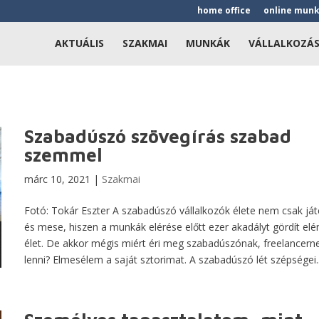
home office
online mun
AKTUÁLIS
SZAKMAI
MUNKÁK
VÁLLALKOZÁ
Szabadúszó szövegírás szabad
szemmel
márc 10, 2021
|
Szakmai
Fotó: Tokár Eszter A szabadúszó vállalkozók élete nem csak ját
és mese, hiszen a munkák elérése előtt ezer akadályt gördít elé
élet. De akkor mégis miért éri meg szabadúszónak, freelancern
lenni? Elmesélem a saját sztorimat. A szabadúszó lét szépségei..