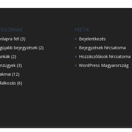
TEGÓRIÁK
META
nlapra fel!
(3)
Bejelentkezés
gújabb bejegyzések
(2)
Bejegyzések hírcsatorna
nkák
(2)
Hozzászólások hírcsatorna
nzügyek
(3)
WordPress Magyarország
akmai
(12)
llalkozás
(6)