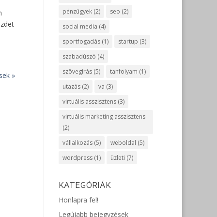
pénzügyek
(2)
seo
(2)
n
ezdet
social media
(4)
sportfogadás
(1)
startup
(3)
szabadúszó
(4)
szövegírás
(5)
tanfolyam
(1)
sek »
utazás
(2)
va
(3)
virtuális asszisztens
(3)
virtuális marketing asszisztens
(2)
vállalkozás
(5)
weboldal
(5)
wordpress
(1)
üzleti
(7)
KATEGÓRIÁK
Honlapra fel!
Legújabb bejegyzések