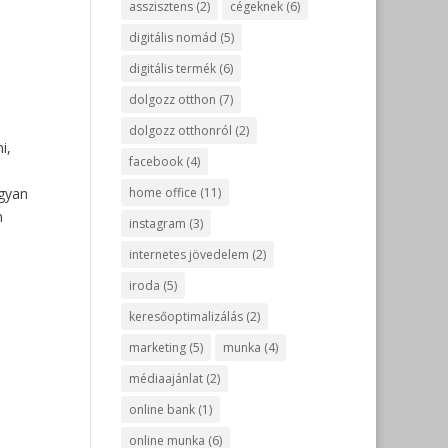
asszisztens
(2)
cégeknek
(6)
digitális nomád
(5)
digitális termék
(6)
dolgozz otthon
(7)
dolgozz otthonról
(2)
i,
facebook
(4)
ogyan
home office
(11)
n
instagram
(3)
internetes jövedelem
(2)
iroda
(5)
keresőoptimalizálás
(2)
marketing
(5)
munka
(4)
médiaajánlat
(2)
online bank
(1)
online munka
(6)