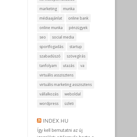
marketing
munka
médiaajánlat
online bank
online munka
pénzügyek
seo
social media
sportfogadás
startup
szabadúszó
szövegírás
tanfolyam
utazás
va
virtuális asszisztens
virtuális marketing asszisztens
vállalkozás
weboldal
wordpress
üzleti
INDEX.HU
Így kell bemutatni az új