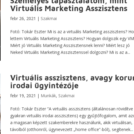
Személyes tapasztalatom, mint
Virtuális Marketing Asszisztens
febr 26, 2021
|
Szakmai
Fotó: Tokár Eszter Mi is az a virtuális Marketing asszisztens? H
lettem Virtuális Marketing Asszisztens? Hogyan dolgozik egy V
Miért jó Virtuális Marketing Asszisztensnek lenni? Miért lesz jó
Neked Virtuális Marketing Asszisztenssel dolgozni? Mi is az a...
Virtuális asszisztens, avagy kor
irodai ügyintézője
febr 19, 2021
|
Munkák
,
Szakmai
Fotó: Tokár Eszter “A virtuális asszisztens (általánosan rövidítve
gyakran virtuális irodai asszisztens) egy gyűjtőfogalom, amit az
a magasan képzett szakemberekre használunk, akik virtuálisan,
távolból (otthonról, úgynevezett „home office”-ból), segítenek...