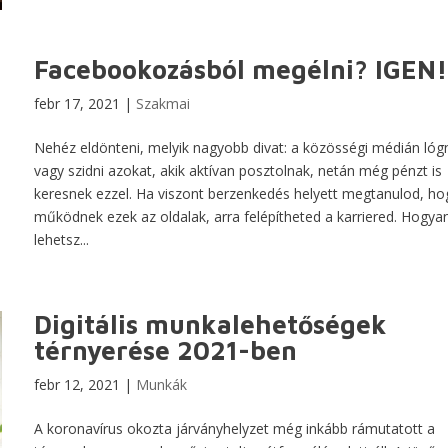
Facebookozásból megélni? IGEN!
febr 17, 2021
|
Szakmai
Nehéz eldönteni, melyik nagyobb divat: a közösségi médián lógn
vagy szidni azokat, akik aktívan posztolnak, netán még pénzt is
keresnek ezzel. Ha viszont berzenkedés helyett megtanulod, h
működnek ezek az oldalak, arra felépítheted a karriered. Hogya
lehetsz...
Digitális munkalehetőségek
térnyerése 2021-ben
febr 12, 2021
|
Munkák
A koronavírus okozta járványhelyzet még inkább rámutatott a