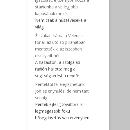
igazolást: ejtőernyős hozta a
stadionba a vb legjobb
kapusának mezét
Nem csak a húszéveseké a
világ.
Éjszakai dráma a Velencei-
tónál: az utolsó pillanatban
mentették ki az iszapban
elsüllyedt nőt
A hazaúton, a szolgálati
rádión hallotta meg a
segítségkérést a rendőr.
Péntektől fellélegezhetünk:
jön az enyhülés, de nem tart
sokáig
Péntek éjfélig továbbra is
legmagasabb fokú
hőségriasztás van érvényben.