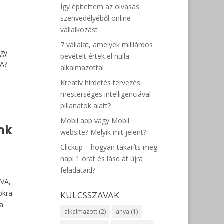
Így építettem az olvasás
szenvedélyéből online
vállalkozást
7 vállalat, amelyek milliárdos
ogy
bevételt értek el nulla
MA?
alkalmazottal
Kreatív hirdetés tervezés
mesterséges intelligenciával
pillanatok alatt?
Mobil app vagy Mobil
unk
website? Melyik mit jelent?
Clickup – hogyan takaríts meg
napi 1 órát és lásd át újra
feladataid?
 VA,
okra
KULCSSZAVAK
 a
alkalmazott
(2)
anya
(1)